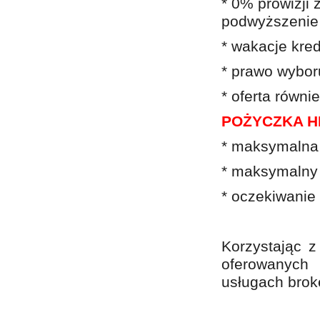
* 0% prowizji 
podwyższenie 
* wakacje kr
* prawo wyboru
* oferta równi
POŻYCZKA H
* maksymalna 
* maksymalny 
* oczekiwanie
Korzystając 
oferowanych 
usługach brok