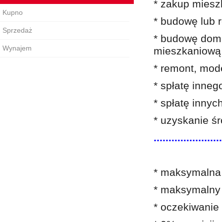
* zakup miesz
Kupno
* budowę lub
Sprzedaż
* budowę domu
Wynajem
mieszkaniową
* remont, mod
* spłatę inne
* spłatę inny
* uzyskani
.......................
* maksymalna 
* maksymalny 
* oczekiwanie