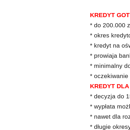
KREDYT GOT
* do 200.000 z
* okres kredy
* kredyt na o
* prowiaja ba
* minimalny d
* oczekiwanie
KREDYT DLA
* decyzja do 
* wypłata możl
* nawet dla r
* długie okre