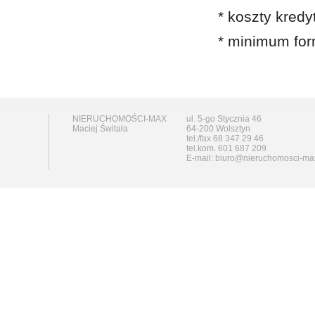
* koszty kred
* minimum for
NIERUCHOMOŚCI-MAX
ul. 5-go Stycznia 46
Maciej Świtała
64-200 Wolsztyn
tel./fax 68 347 29 46
tel.kom. 601 687 209
E-mail: biuro@nieruchomosci-ma