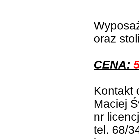
Wyposaż
oraz sto
CENA:
5
Kontakt 
Maciej Ś
nr licenc
tel. 68/