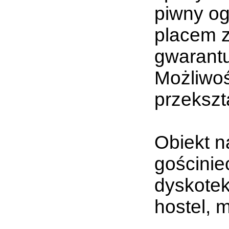
piwny og
placem 
gwarantuj
Możliwoś
przekszt
Obiekt n
gościniec
dyskotek
hostel, 