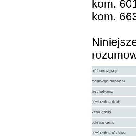
kom. 60
kom. 66
Niniejsz
rozumow
ilość kondygnacji
technologia budowlana
ilość balkonów
powierzchnia działki
kszałt działki
pokrycie dachu
powierzchnia użytkowa