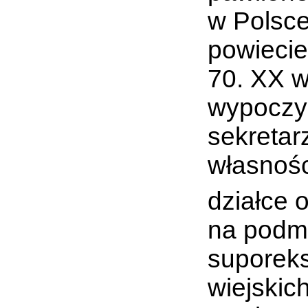
w Polsce
powiecie
70. XX w
wypoczy
sekretar
własnośc
działce 
na podm
suporeks
wiejskic