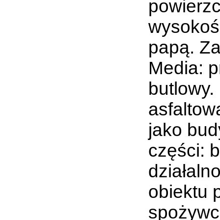
powierzc
wysokośc
papą. Z
Media: p
butlowy.
asfaltow
jako bud
części: 
działaln
obiektu 
spożywcz