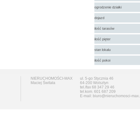
ogrodzenie działki
dojazd
ilość tarasów
ilość pięter
stan lokalu
ilość pokoi
NIERUCHOMOŚCI-MAX
ul. 5-go Stycznia 46
Maciej Świtała
64-200 Wolsztyn
tel./fax 68 347 29 46
tel.kom. 601 687 209
E-mail: biuro@nieruchomosci-max.