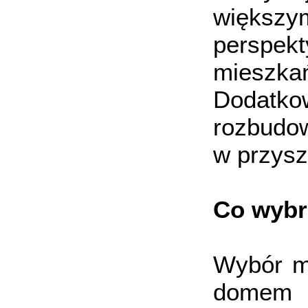
większy
perspek
mieszka
Dodatkow
rozbudow
w przysz
Co wyb
Wybór m
domem j