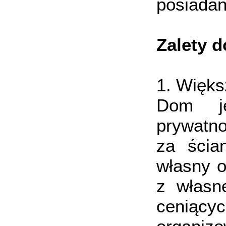
posiadan
Zalety 
1. Więk
Dom je
prywatno
za ścia
własny o
z własne
ceniącyc