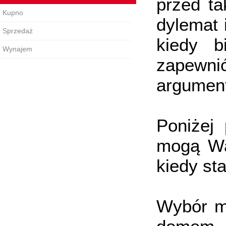
przed ta
Kupno
dylemat 
Sprzedaż
kiedy b
Wynajem
zapewni
argument
Poniżej 
mogą Wa
kiedy s
Wybór m