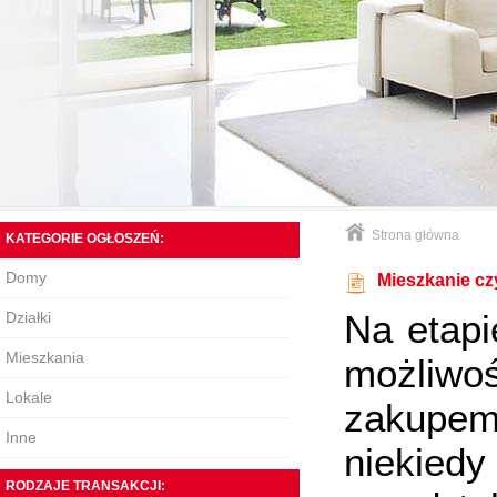
Strona główna
KATEGORIE OGŁOSZEŃ:
Domy
Mieszkanie c
Na etapi
Działki
Mieszkania
możliwo
Lokale
zakupe
Inne
niekiedy
RODZAJE TRANSAKCJI: