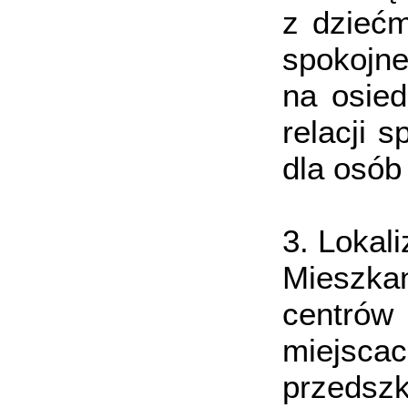
z dziećm
spokojne
na osied
relacji 
dla osób
3. Lokali
Mieszkan
centró
miejsca
przedsz