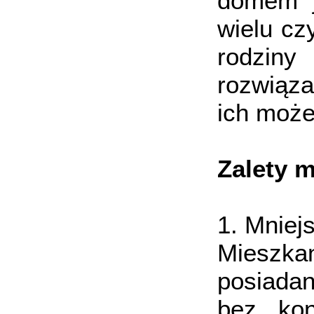
domem j
wielu cz
rodziny
rozwiąza
ich może
Zalety 
1. Mniej
Mieszka
posiadan
bez kon