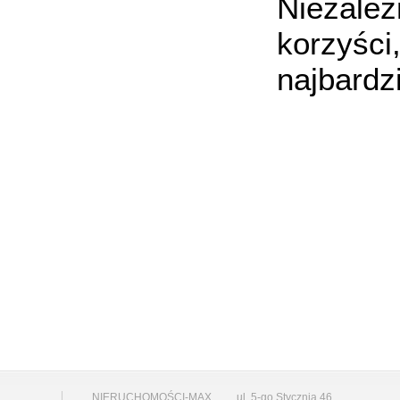
Niezależ
korzyśc
najbardz
NIERUCHOMOŚCI-MAX
ul. 5-go Stycznia 46