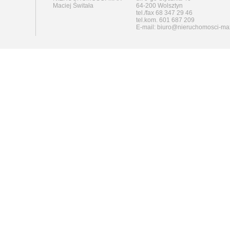
Maciej Świtała
64-200 Wolsztyn
tel./fax 68 347 29 46
tel.kom. 601 687 209
E-mail: biuro@nieruchomosci-ma