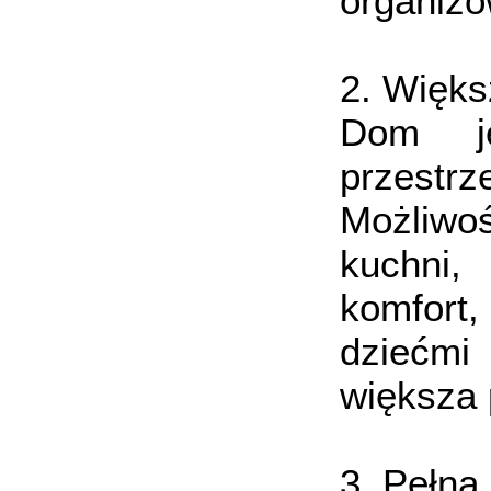
organizo
2. Więk
Dom je
przestr
Możliwo
kuchni,
komfort,
dziećmi
większa
3. Pełn