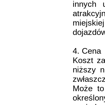
innych 
atrakcy
miejski
dojazdó
4. Cena
Koszt za
niższy 
zwłaszcz
Może to
określ