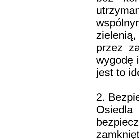
utrzyman
wspólny
zieleni
przez za
wygodę i
jest to i
2. Bezp
Osiedla
bezpiec
zamknięt