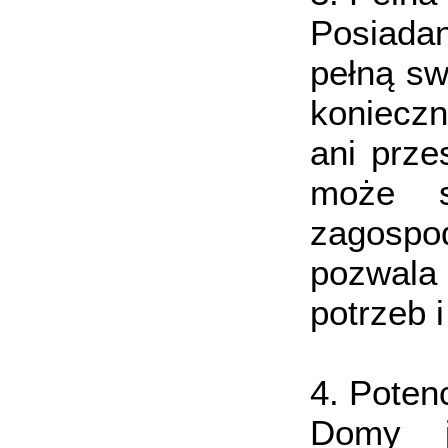
Posiadan
pełną sw
konieczn
ani prze
może s
zagospo
pozwala 
potrzeb 
4. Pote
Domy je